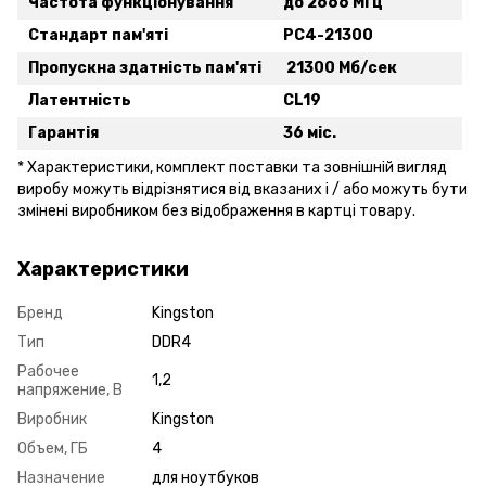
Частота функціонування
до 2666 МГц
Стандарт пам'яті
PC4-21300
Пропускна здатність пам'яті
21300 Мб/сек
Латентність
CL19
Гарантія
36 міс.
* Xарактеристики, комплект поставки та зовнішній вигляд
виробу можуть відрізнятися від вказаних і / або можуть бути
змінені виробником без відображення в картці товару.
Характеристики
Бренд
Kingston
Тип
DDR4
Рабочее
1,2
напряжение, В
Виробник
Kingston
Объем, ГБ
4
Назначение
для ноутбуков