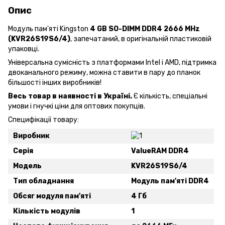
Опис
Модуль пам'яті Kingston
4 GB SO-DIMM DDR4 2666 MHz
(KVR26S19S6/4)
, запечатаний, в оригінальній пластиковій
упаковці.
Універсальна сумісність з платформами Intel і AMD, підтримка
двоканального режиму, можна ставити в пару до планок
більшості інших виробників!
Весь товар в наявності в Україні.
Є кількість, спеціальні
умови і гнучкі ціни для оптових покупців.
Специфікації товару:
Виробник
Серія
ValueRAM DDR4
Модель
KVR26S19S6/4
Тип обладнання
Модуль пам'яті DDR4
Обсяг модуля пам'яті
4 Гб
Кількість модулів
1