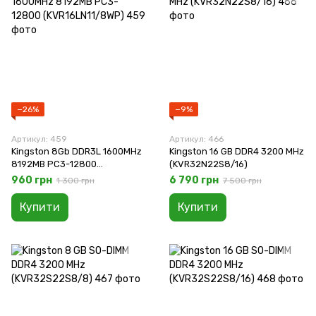
−26%
−9%
Артикул: 459
Артикул: 466
Kingston 8Gb DDR3L 1600MHz
Kingston 16 GB DDR4 3200 MHz
8192MB PC3-12800
(KVR32N22S8/16)
(KVR16LN11/8WP)
960 грн
6 790 грн
1 300 грн
7 500 грн
Купити
Купити