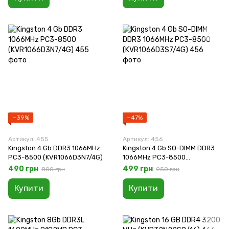
−39%
−47%
Артикул: 455
Артикул: 456
Kingston 4 Gb DDR3 1066MHz
Kingston 4 Gb SO-DIMM DDR3
PC3-8500 (KVR1066D3N7/4G)
1066MHz PC3-8500
(KVR1066D3S7/4G)
490 грн
499 грн
800 грн
950 грн
Купити
Купити