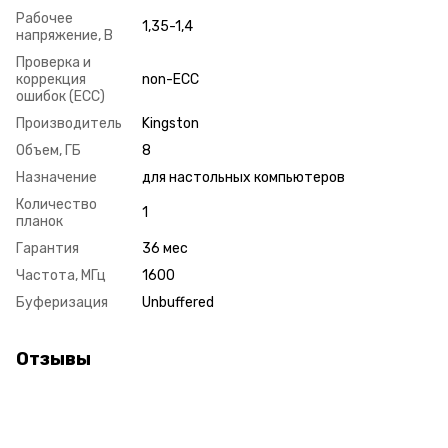
Рабочее
1,35-1,4
напряжение, В
Проверка и
коррекция
non-ECC
ошибок (ECC)
Производитель
Kingston
Объем, ГБ
8
Назначение
для настольных компьютеров
Количество
1
планок
Гарантия
36 мес
Частота, МГц
1600
Буферизация
Unbuffered
Отзывы