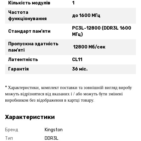
Кількість модулів
1
Частота
до 1600 МГц
функціонування
PC3L-12800 (DDR3L 1600
Стандарт пам'яти
МГц)
Пропускна здатність
12800 Мб/сек
пам'яті
Латентність
CL11
Гарантія
36 міс.
*
Xарактеристики, комплект поставки та зовнішній вигляд виробу
можуть відрізнятися від вказаних і / або можуть бути змінені
виробником без відображення в картці товару.
Характеристики
Бренд
Kingston
Тип
DDR3L