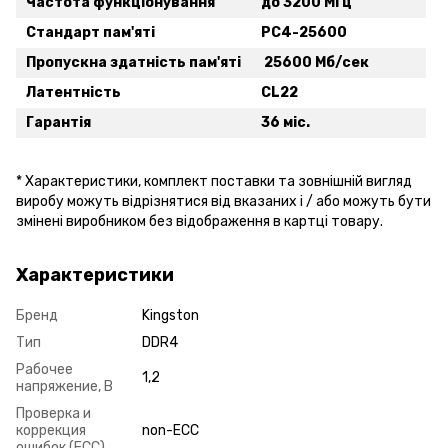
Частота функціонування
до 3200 МГц
Стандарт пам'яті
PC4-25600
Пропускна здатність пам'яті
25600 Мб/сек
Латентність
CL22
Гарантія
36 міс.
* Xарактеристики, комплект поставки та зовнішній вигляд
виробу можуть відрізнятися від вказаних і / або можуть бути
змінені виробником без відображення в картці товару.
Характеристики
Бренд
Kingston
Тип
DDR4
Рабочее
1,2
напряжение, В
Проверка и
коррекция
non-ECC
ошибок (ECC)