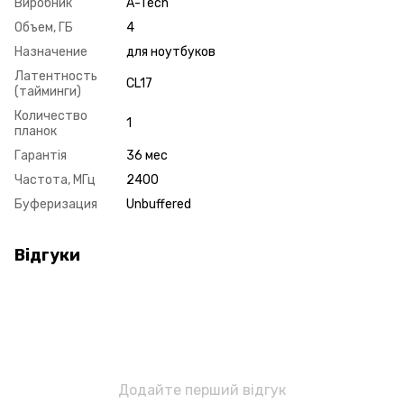
Виробник
A-Tech
Объем, ГБ
4
Назначение
для ноутбуков
Латентность
CL17
(тайминги)
Количество
1
планок
Гарантія
36 мес
Частота, МГц
2400
Буферизация
Unbuffered
Відгуки
Додайте перший відгук