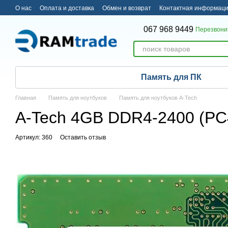
Перейти к основному контенту
О нас
Оплата и доставка
Обмен и возврат
Контактная информац
067 968 9449
Перезвони
Память для ПК
Главная
Память для ноутбуков
Память для ноутбуков A-Tech
A-Tech 4GB DDR4-2400 (P
Артикул: 360
Оставить отзыв