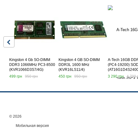
Kingston 4 Gb SO-DIMM
Kingston 4 GB SO-DIMM
A-Tech 16GB DD
DDR3 1066MHz PC3-8500
DDR3L 1600 MHz
(PC4-19200) SO
(KVR1066D3S7/4G)
(KVR16LS11/4)
(AT16G1D4S240
499 грн
950 грн
450 грн
950 грн
3 290 грн
4 700 
© 2026
Мобильная версия