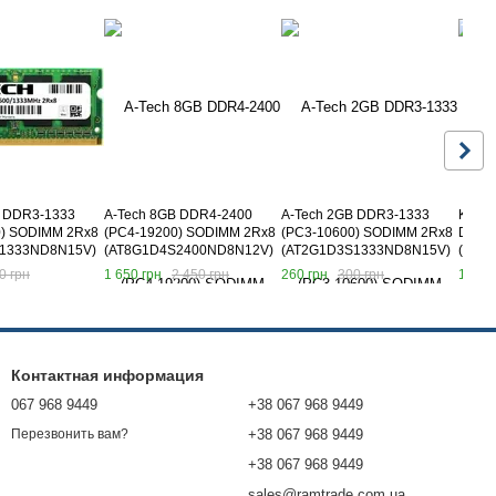
B DDR3-1333
A-Tech 8GB DDR4-2400
A-Tech 2GB DDR3-1333
Kings
0) SODIMM 2Rx8
(PC4-19200) SODIMM 2Rx8
(PC3-10600) SODIMM 2Rх8
DDR4
1333ND8N15V)
(AT8G1D4S2400ND8N12V)
(AT2G1D3S1333ND8N15V)
(KVR2
0 грн
1 650 грн
2 450 грн
260 грн
300 грн
1 250
Контактная информация
067 968 9449
+38 067 968 9449
+38 067 968 9449
Перезвонить вам?
+38 067 968 9449
sales@ramtrade.com.ua