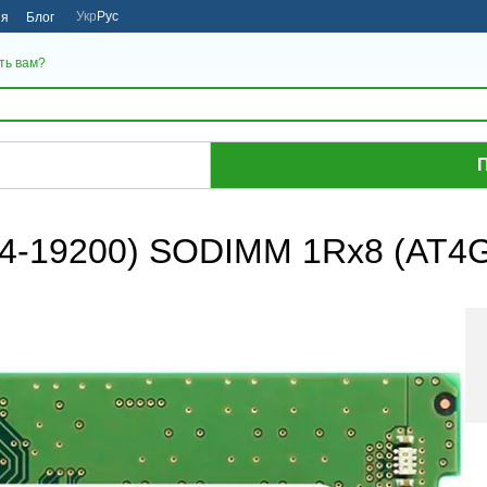
Укр
Рус
ия
Блог
ть вам?
П
C4-19200) SODIMM 1Rx8 (AT