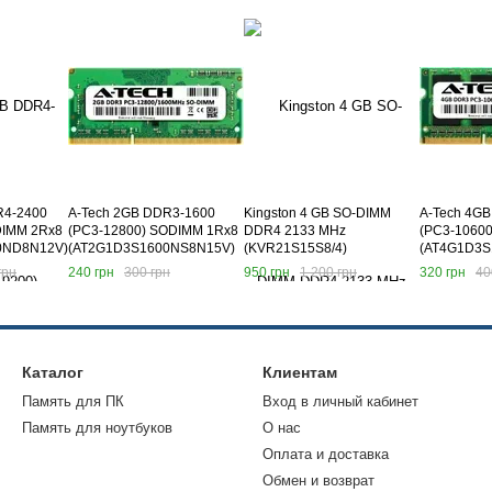
R4-2400
A-Tech 2GB DDR3-1600
Kingston 4 GB SO-DIMM
A-Tech 4G
DIMM 2Rx8
(PC3-12800) SODIMM 1Rx8
DDR4 2133 MHz
(PC3-1060
0ND8N12V)
(AT2G1D3S1600NS8N15V)
(KVR21S15S8/4)
(AT4G1D3S
грн
240 грн
300 грн
950 грн
1 200 грн
320 грн
40
Каталог
Клиентам
Память для ПК
Вход в личный кабинет
Память для ноутбуков
О нас
Оплата и доставка
Обмен и возврат