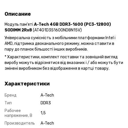
Описание
Модуль пам'яті
A-Tech 4GB DDR3-1600 (PC3-12800)
SODIMM 2Rx8
(AT4G1D3S1600ND8N15V)
Універсальна сумісність з мобільними платформами Intel і
AMD, підтримка двоканального режиму, можна ставити в
пару до планок більшості інших виробників.
* Xарактеристики, комплект поставки та зовнішній вигляд
виробу можуть відрізнятися від вказаних і / або можуть бути
змінені виробником без відображення в картці товару.
Характеристики
Бренд
A-Tech
Тип
DDR3
Рабочее
1,5
напряжение, В
Производитель
A-Tech