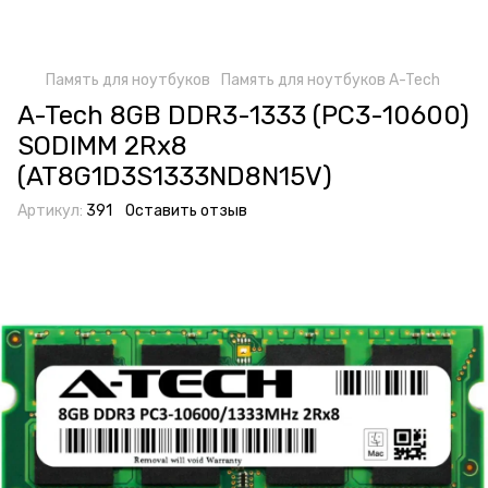
Память для ноутбуков
Память для ноутбуков A-Tech
A-Tech 8GB DDR3-1333 (PC3-10600)
SODIMM 2Rх8
(AT8G1D3S1333ND8N15V)
Артикул:
391
Оставить отзыв