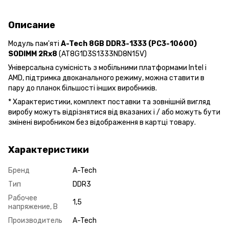
Описание
Модуль пам'яті
A-Tech 8GB DDR3-1333 (PC3-10600)
SODIMM 2Rх8
(AT8G1D3S1333ND8N15V)
Універсальна сумісність з мобільними платформами Intel і
AMD, підтримка двоканального режиму, можна ставити в
пару до планок більшості інших виробників.
* Xарактеристики, комплект поставки та зовнішній вигляд
виробу можуть відрізнятися від вказаних і / або можуть бути
змінені виробником без відображення в картці товару.
Характеристики
Бренд
A-Tech
Тип
DDR3
Рабочее
1,5
напряжение, В
Производитель
A-Tech