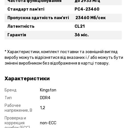
Частота функціонування
до 2933 МГц
Стандарт пам'яті
PC4-23460
Пропускна здатність пам'яті
23460 Мб/сек
Латентність
CL21
Гарантія
36 міс.
* Xарактеристики, комплект поставки та зовнішній вигляд
виробу можуть відрізнятися від вказаних і / або можуть бути
змінені виробником без відображення в картці товару.
Характеристики
Бренд
Kingston
Тип
DDR4
Рабочее
1,2
напряжение, В
Проверка и
коррекция
non-ECC
ошибок (ECC)