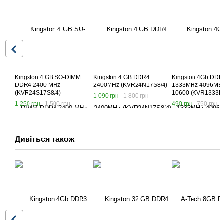
Kingston 4 GB SO-DIMM
Kingston 4 GB DDR4
Kingston 4Gb DD
DDR4 2400 MHz
2400MHz (KVR24N17S8/4)
1333MHz 4096MB
(KVR24S17S8/4)
10600 (KVR1333
1 090 грн
1 800 грн
1 250 грн
1 500 грн
490 грн
750 грн
Дивіться також