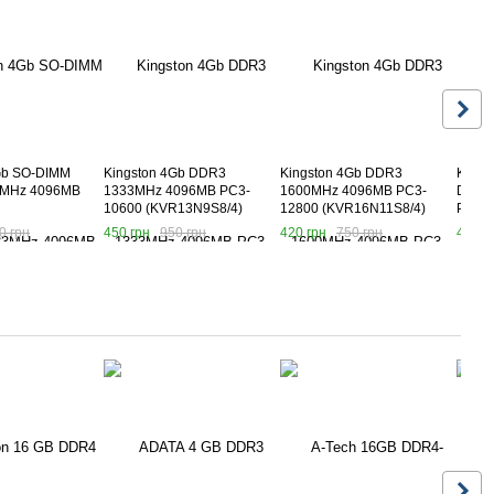
Gb SO-DIMM
Kingston 4Gb DDR3
Kingston 4Gb DDR3
Kings
MHz 4096MB
1333MHz 4096MB PC3-
1600MHz 4096MB PC3-
DDR3
10600 (KVR13N9S8/4)
12800 (KVR16N11S8/4)
PC3-1
3S9/4G)
0 грн
450 грн
950 грн
420 грн
750 грн
480 г