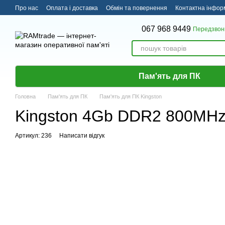
Перейти до основного контенту
Про нас
Оплата і доставка
Обмін та повернення
Контактна інфор
067 968 9449
Передзвон
Пам'ять для ПК
Головна
Пам'ять для ПК
Пам'ять для ПК Kingston
Kingston 4Gb DDR2 800MH
Артикул: 236
Написати відгук