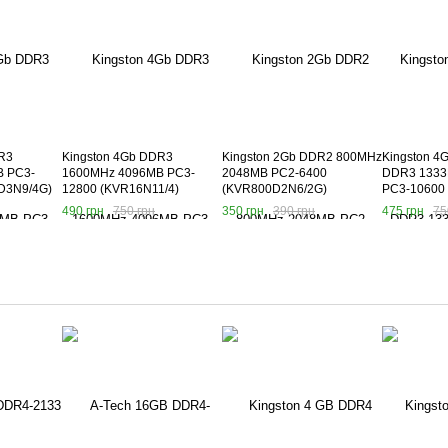
R3
Kingston 4Gb DDR3
Kingston 2Gb DDR2 800MHz
Kingston 4
 PC3-
1600MHz 4096MB PC3-
2048MB PC2-6400
DDR3 1333
D3N9/4G)
12800 (KVR16N11/4)
(KVR800D2N6/2G)
PC3-10600
(KVR1333D
490 грн
750 грн
350 грн
390 грн
475 грн
75