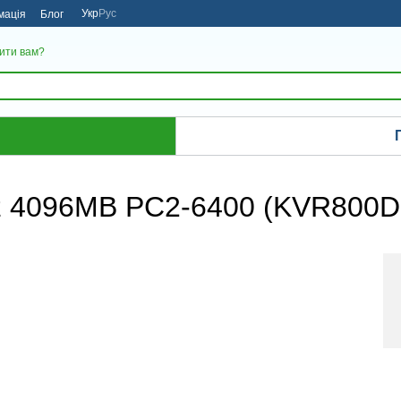
Укр
Рус
мація
Блог
ити вам?
z 4096MB PC2-6400 (KVR800D