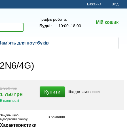
Бажання
Вхід
Графік роботи:
Мій кошик
Будні:
10:00–18:00
Пам'ять для ноутбуків
2N6/4G)
1 950 грн
Купити
Швидке
замовлення
1 750 грн
В наявності
Зайдіть
, щоб
В бажання
відобразити знижку
Характеристики