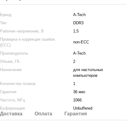
Бренд
A-Tech
Тип
DDR3
Рабочее напряжение, В
1,5
Проверка и коррекция ошибок
non-ECC
(ECC)
Производитель
A-Tech
Объем, ГБ
2
Назначение
для настольных
компьютеров
Количество планок
1
Гарантия
36 мес
Частота, МГц
1066
Буферизация
Unbuffered
Доставка
Оплата
Гарантия