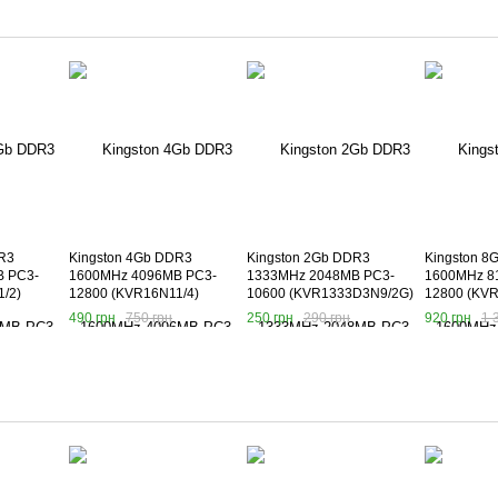
R3
Kingston 4Gb DDR3
Kingston 2Gb DDR3
Kingston 8
 PC3-
1600MHz 4096MB PC3-
1333MHz 2048MB PC3-
1600MHz 8
/2)
12800 (KVR16N11/4)
10600 (KVR1333D3N9/2G)
12800 (KVR
490 грн
750 грн
250 грн
290 грн
920 грн
1 