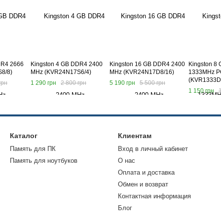
DR4 2666
Kingston 4 GB DDR4 2400
Kingston 16 GB DDR4 2400
Kingston 8
8/8)
MHz (KVR24N17S6/4)
MHz (KVR24N17D8/16)
1333MHz P
(KVR1333D
грн
1 290 грн
2 800 грн
5 190 грн
5 500 грн
1 150 грн
Каталог
Клиентам
Память для ПК
Вход в личный кабинет
Память для ноутбуков
О нас
Оплата и доставка
Обмен и возврат
Контактная информация
Блог