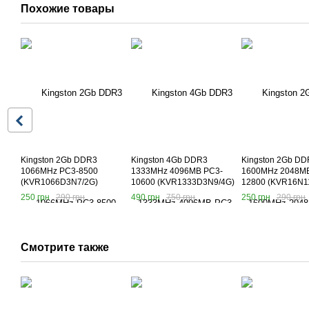
Похожие товары
Kingston 2Gb DDR3
Kingston 4Gb DDR3
Kingston 2Gb DD
1066MHz PC3-8500
1333MHz 4096MB PC3-
1600MHz 2048MB
(KVR1066D3N7/2G)
10600 (KVR1333D3N9/4G)
12800 (KVR16N11
250 грн
290 грн
490 грн
750 грн
250 грн
290 грн
Смотрите также