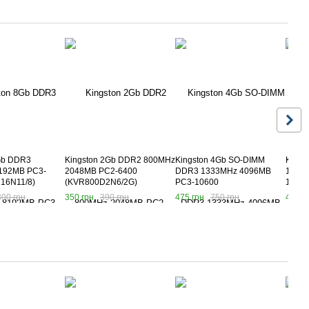
Gb DDR3
Kingston 2Gb DDR2 800MHz
Kingston 4Gb SO-DIMM
Kings
192MB PC3-
2048MB PC2-6400
DDR3 1333MHz 4096MB
1333
16N11/8)
(KVR800D2N6/2G)
PC3-10600
10600
(KVR1333D3S9/4G)
300 грн
350 грн
390 грн
475 грн
750 грн
450 г