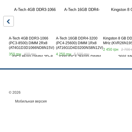
A-Tech 4GB DDR3-1066
A-Tech 16GB DDR4-3200
Kingston 8 GB D
(PC3-8500) DIMM 2Rx8
(PC4-25600) DIMM 1Rx8
MHz (KVR26N19S
(AT4G1D3D1066ND8N15V)
(AT16G1D4D3200NS8N12V)
2 450 грн
2 700 
350 грн
400 грн
4 250 грн
5 500 грн
© 2026
Мобильная версия