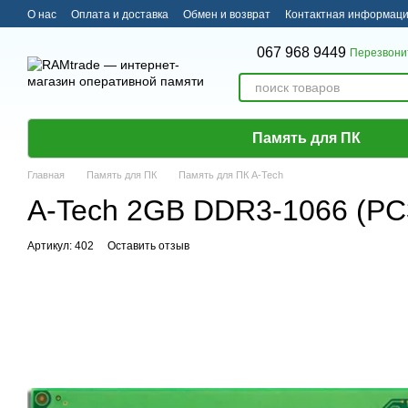
Перейти к основному контенту
О нас
Оплата и доставка
Обмен и возврат
Контактная информац
067 968 9449
Перезвони
Память для ПК
Главная
Память для ПК
Память для ПК A-Tech
A-Tech 2GB DDR3-1066 (P
Артикул: 402
Оставить отзыв