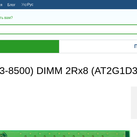
Укр
Рус
ия
Блог
ть вам?
П
C3-8500) DIMM 2Rх8 (AT2G1