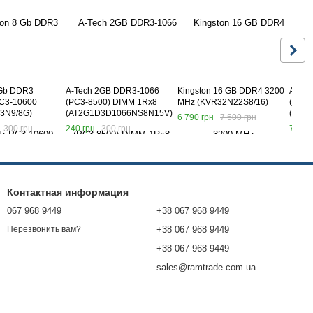
 Gb DDR3
A-Tech 2GB DDR3-1066
Kingston 16 GB DDR4 3200
A-Tec
C3-10600
(PC3-8500) DIMM 1Rх8
MHz (KVR32N22S8/16)
(PC3-
3N9/8G)
(AT2G1D3D1066NS8N15V)
(AT8
6 790 грн
7 500 грн
1 300 грн
240 грн
300 грн
730 г
Контактная информация
067 968 9449
+38 067 968 9449
+38 067 968 9449
Перезвонить вам?
+38 067 968 9449
sales@ramtrade.com.ua