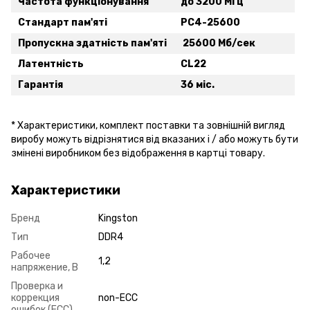
Частота функціонування
до 3200 МГц
Стандарт пам'яті
PC4-25600
Пропускна здатність пам'яті
25600 Мб/сек
Латентність
CL22
Гарантія
36 міс.
* Xарактеристики, комплект поставки та зовнішній вигляд
виробу можуть відрізнятися від вказаних і / або можуть бути
змінені виробником без відображення в картці товару.
Характеристики
Бренд
Kingston
Тип
DDR4
Рабочее
1,2
напряжение, В
Проверка и
коррекция
non-ECC
ошибок (ECC)